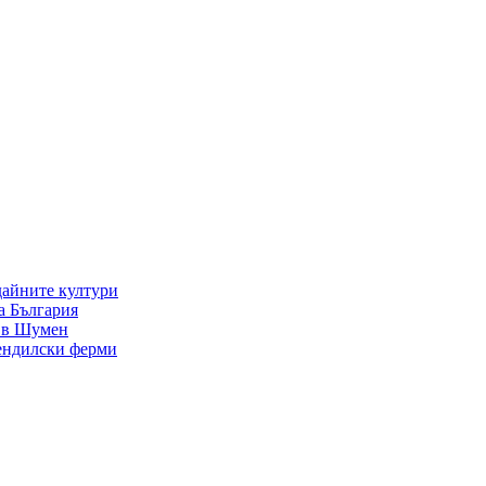
дайните култури
а България
р в Шумен
тендилски ферми