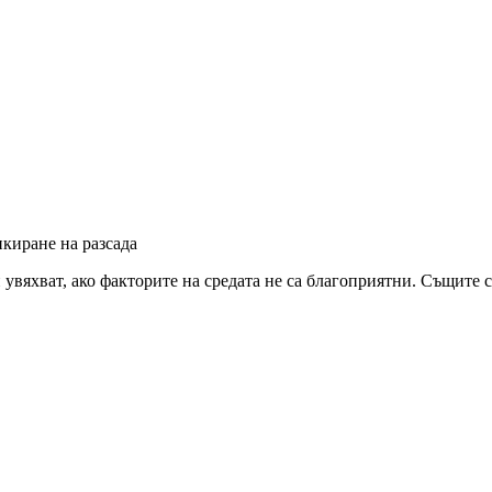
икиране на разсада
 увяхват, ако факторите на средата не са благоприятни. Същите 