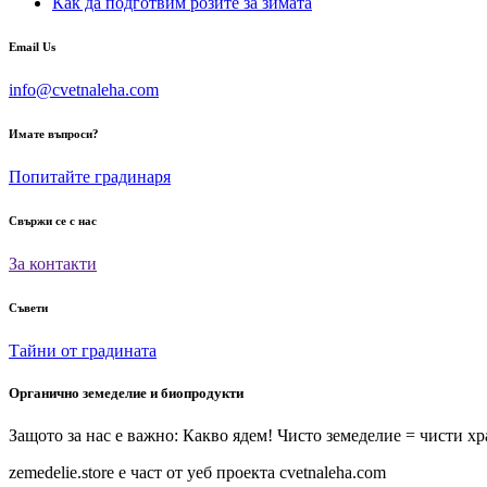
Как да подготвим розите за зимата
Email Us
info@cvetnaleha.com
Имате въпроси?
Попитайте градинаря
Свържи се с нас
За контакти
Съвети
Тайни от градината
Органично земеделие и биопродукти
Защото за нас е важно: Какво ядем!
Чисто земеделие = чисти х
zemedelie.store е част от уеб проекта cvetnaleha.com