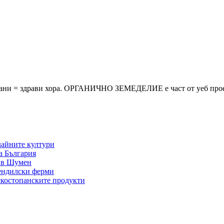
и храни = здрави хора. ОРГАНИЧНО ЗЕМЕДЕЛИЕ е част от уеб про
дайните култури
а България
р в Шумен
тендилски ферми
лскостопанските продукти