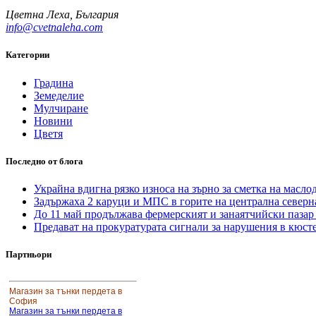
Цветна Леха, България
info@cvetnaleha.com
Категории
Градина
Земеделие
Мулчиране
Новини
Цветя
Последно от блога
Украйна вдигна рязко износа на зърно за сметка на масло
Задържаха 2 каруци и МПС в горите на централна северн
Каталог Вижте
Вижте Качествени Климатици
До 11 май продължава фермерският и занаятчийски паза
Предават на прокуратурата сигнали за нарушения в кюс
Цветен мулч
Цветен мулч
Партньори
Магазин за тънки пердета в
София
Магазин за тънки пердета в
София