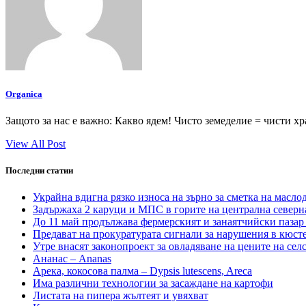
Organica
Защото за нас е важно: Какво ядем! Чисто земеделие = чист
View All Post
Последни статии
Украйна вдигна рязко износа на зърно за сметка на масло
Задържаха 2 каруци и МПС в горите на централна северн
До 11 май продължава фермерският и занаятчийски паза
Предават на прокуратурата сигнали за нарушения в кюс
Утре внасят законопроект за овладяване на цените на се
Ананас – Ananas
Арека, кокосова палма – Dypsis lutescens, Areca
Има различни технологии за засаждане на картофи
Листата на пипера жълтеят и увяхват