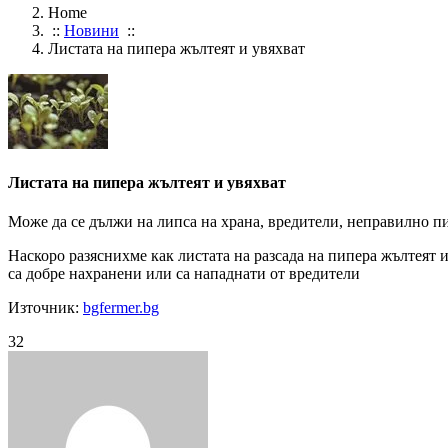
Home
::
Новини
::
Листата на пипера жълтеят и увяхват
Листата на пипера жълтеят и увяхват
Може да се дължи на липса на храна, вредители, неправилно п
Наскоро разяснихме как листата на разсада на пипера жълтеят и
са добре нахранени или са нападнати от вредители
Източник:
bgfermer.bg
32