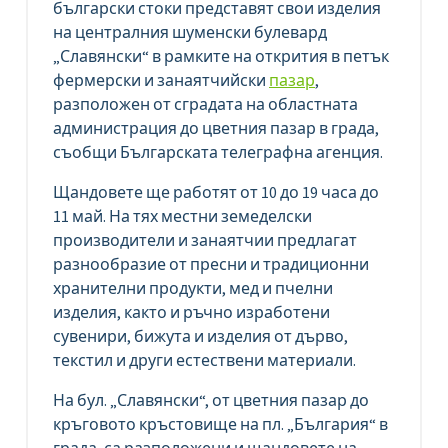
български стоки представят свои изделия
на централния шуменски булевард
„Славянски“ в рамките на открития в петък
фермерски и занаятчийски
пазар
,
разположен от сградата на областната
администрация до цветния пазар в града,
съобщи Българската телеграфна агенция.
Щандовете ще работят от 10 до 19 часа до
11 май. На тях местни земеделски
производители и занаятчии предлагат
разнообразие от пресни и традиционни
хранителни продукти, мед и пчелни
изделия, както и ръчно изработени
сувенири, бижута и изделия от дърво,
текстил и други естествени материали.
На бул. „Славянски“, от цветния пазар до
кръговото кръстовище на пл. „България“ в
града, са разположени и щандовете на