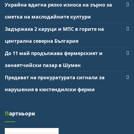
Украйна вдигна рязко износа на зърно за
сметка на маслодайните култури
Задържаха 2 каруци и МПС в горите на
централна северна България
До 11 май продължава фермерският и
занаятчийски пазар в Шумен
Каталог Вижте
Предават на прокуратурата сигнали за
Вижте Качествени Климатици
нарушения в кюстендилски ферми
Цветен мулч
Цветен мулч
Партньори
Магазин за тънки пердета в
София