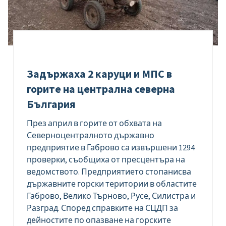
Задържаха 2 каруци и МПС в
горите на централна северна
България
През април в горите от обхвата на
Северноцентралното държавно
предприятие в Габрово са извършени 1294
проверки, съобщиха от пресцентъра на
ведомството. Предприятието стопанисва
държавните горски територии в областите
Габрово, Велико Търново, Русе, Силистра и
Разград. Според справките на СЦДП за
дейностите по опазване на горските