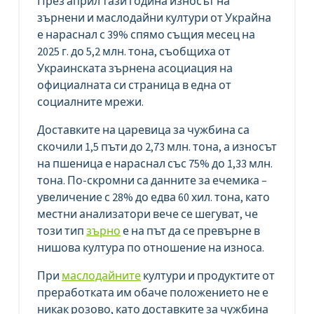
През април тази година износът на
зърнени и маслодайни култури от Украйна
е нараснал с 39% спямо същия месец на
2025 г. до 5,2 млн. тона, съобщиха от
Украинската зърнена асоциация на
официалната си страница в една от
социалните мрежи.
Доставките на царевица за чужбина са
скочили 1,5 пъти до 2,73 млн. тона, а износът
на пшеница е нараснал със 75% до 1,33 млн.
тона. По-скромни са данните за ечемика –
увеличение с 28% до едва 60 хил. тона, като
местни анализатори вече се шегуват, че
този тип
зърно
е на път да се превърне в
нишова култура по отношение на износа.
При
маслодайните
култури и продуктите от
преработката им обаче положението не е
никак розово, като доставките за чужбина