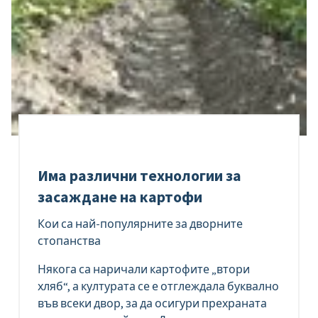
Има различни технологии за
засаждане на картофи
Кои са най-популярните за дворните
стопанства
Някога са наричали картофите „втори
хляб“, а културата се е отглеждала буквално
във всеки двор, за да осигури прехраната