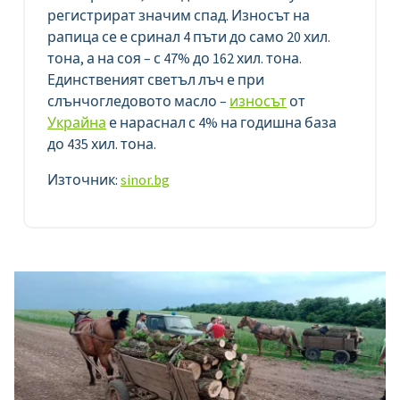
регистрират значим спад. Износът на
рапица се е сринал 4 пъти до само 20 хил.
тона, а на соя – с 47% до 162 хил. тона.
Единственият светъл лъч е при
слънчогледовото масло –
износът
от
Украйна
е нараснал с 4% на годишна база
до 435 хил. тона.
Източник:
sinor.bg