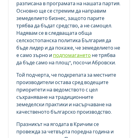
разписана в програмата на нашата партия.
Основно ще се стремим да направим
земеделието бизнес, защото парите
трябва да бъдат средство, а не самоцел.
Надявам се в следващата обща
селскостопанска политика България да
бъде лидер и да покаже, че земеделието не
е само зърно и
подпомагането
не трябва
да бъде само на площ“, посочи Абровски.
Той подчерта, че подкрепата за местните
производители остава сред водещите
приоритети на ведомството с цел
съхраняване на традиционните
земеделски практики и насърчаване на
качественото българско производство.
Празникът на ягодата в Кричим се
провежда за четвърта поредна година и