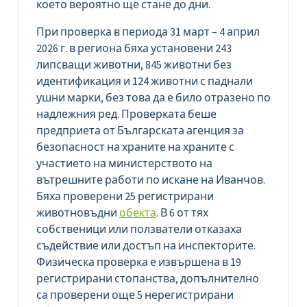
което вероятно ще стане до дни.
При проверка в периода 31 март – 4 април
2026 г. в региона бяха установени 243
липсващи животни, 845 животни без
идентификация и 124 животни с паднали
ушни марки, без това да е било отразено по
надлежния ред. Проверката беше
предприета от Българската агенция за
безопасност на храните на храните с
участието на министерството на
вътрешните работи по искане на Иванчов.
Бяха проверени 25 регистрирани
животновъдни
обекта
. В 6 от тях
собственици или ползватели отказаха
съдействие или достъп на инспекторите.
Физическа проверка е извършена в 19
регистрирани стопанства, допълнително
са проверени още 5 нерегистрирани