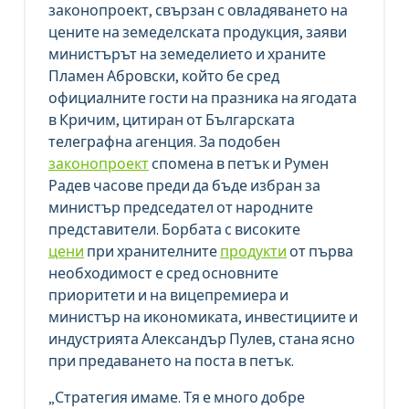
законопроект, свързан с овладяването на
цените на земеделската продукция, заяви
министърът на земеделието и храните
Пламен Абровски, който бе сред
официалните гости на празника на ягодата
в Кричим, цитиран от Българската
телеграфна агенция. За подобен
законопроект
спомена в петък и Румен
Радев часове преди да бъде избран за
министър председател от народните
представители. Борбата с високите
цени
при хранителните
продукти
от първа
необходимост е сред основните
приоритети и на вицепремиера и
министър на икономиката, инвестициите и
индустрията Александър Пулев, стана ясно
при предаването на поста в петък.
„Стратегия имаме. Тя е много добре