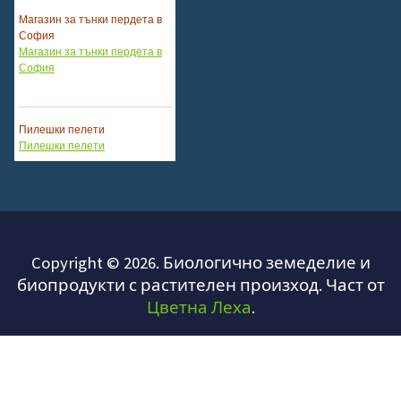
Магазин за тънки пердета в
София
Пилешки пелети
Пилешки пелети
Ремонт на алуминиеви
джанти
Diamond cut Repair
Как да изберем климатик?
Copyright © 2026. Биологично земеделие и
Ремонт на климатик
биопродукти с растителен произход. Част от
Профилактика на климатик
Цветна Леха
.
Климатик 18ка
Съветите на майстор Колю
при избор на климатик