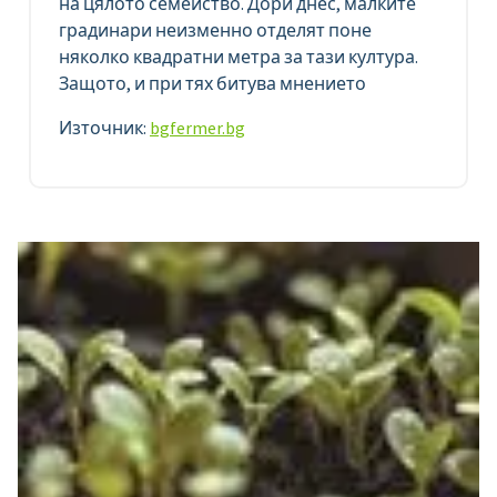
на цялото семейство. Дори днес, малките
градинари неизменно отделят поне
няколко квадратни метра за тази култура.
Защото, и при тях битува мнението
Източник:
bgfermer.bg