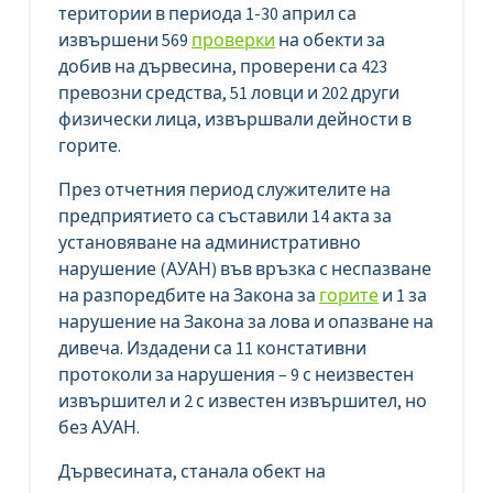
територии в периода 1-30 април са
извършени 569
проверки
на обекти за
добив на дървесина, проверени са 423
превозни средства, 51 ловци и 202 други
физически лица, извършвали дейности в
горите.
През отчетния период служителите на
предприятието са съставили 14 акта за
установяване на административно
нарушение (АУАН) във връзка с неспазване
на разпоредбите на Закона за
горите
и 1 за
нарушение на Закона за лова и опазване на
дивеча. Издадени са 11 констативни
протоколи за нарушения – 9 с неизвестен
извършител и 2 с известен извършител, но
без АУАН.
Дървесината, станала обект на