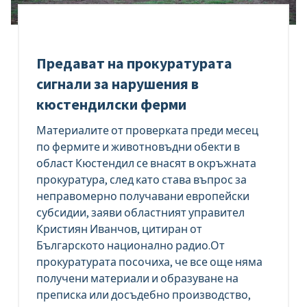
Предават на прокуратурата
сигнали за нарушения в
кюстендилски ферми
Материалите от проверката преди месец
по фермите и животновъдни обекти в
област Кюстендил се внасят в окръжната
прокуратура, след като става въпрос за
неправомерно получавани европейски
субсидии, заяви областният управител
Кристиян Иванчов, цитиран от
Българското национално радио.От
прокуратурата посочиха, че все още няма
получени материали и образуване на
преписка или досъдебно производство,