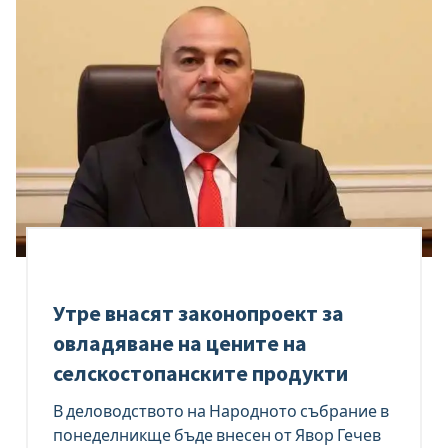
Утре внасят законопроект за
овладяване на цените на
селскостопанските продукти
В деловодството на Народното събрание в
понеделникще бъде внесен от Явор Гечев