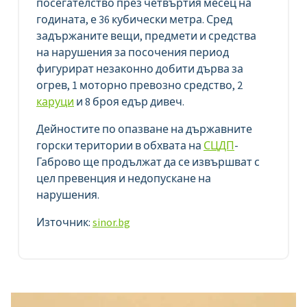
посегателство през четвъртия месец на
годината, е 36 кубически метра. Сред
задържаните вещи, предмети и средства
на нарушения за посочения период
фигурират незаконно добити дърва за
огрев, 1 моторно превозно средство, 2
каруци
и 8 броя едър дивеч.
Дейностите по опазване на държавните
горски територии в обхвата на
СЦДП
-
Габрово ще продължат да се извършват с
цел превенция и недопускане на
нарушения.
Източник:
sinor.bg