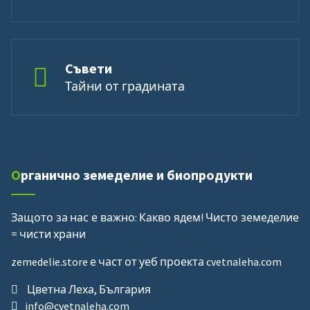
Съвети
Тайни от градината
Органично земеделие и биопродукти
Защото за нас е важно: Какво ядем!
Чисто земеделие
= чисти храни
zemedelie.store е част от уеб проекта cvetnaleha.com
Цветна Леха, България
info@cvetnaleha.com