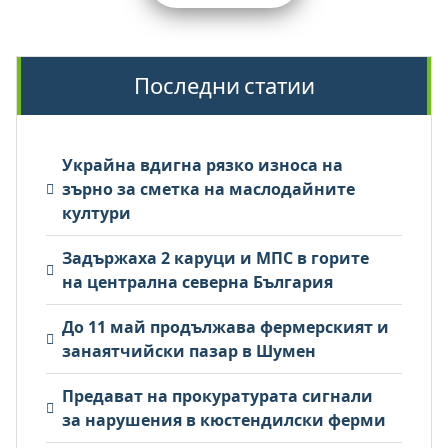
на
публикациите
на
Последни статии
страници
Украйна вдигна рязко износа на
зърно за сметка на маслодайните
култури
Задържаха 2 каруци и МПС в горите
на централна северна България
До 11 май продължава фермерският и
занаятчийски пазар в Шумен
Предават на прокуратурата сигнали
за нарушения в кюстендилски ферми