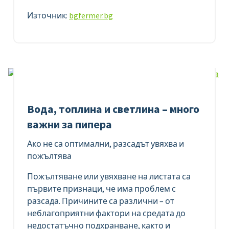
Източник:
bgfermer.bg
Вода, топлина и светлина – много
важни за пипера
Ако не са оптимални, разсадът увяхва и
пожълтява
Пожълтяване или увяхване на листата са
първите признаци, че има проблем с
разсада. Причините са различни – от
неблагоприятни фактори на средата до
недостатъчно подхранване, както и