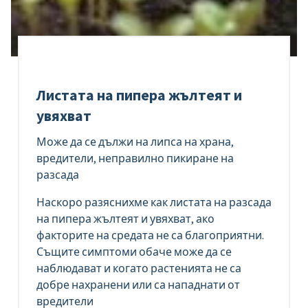
Листата на пипера жълтеят и
увяхват
Може да се дължи на липса на храна,
вредители, неправилно пикиране на
разсада
Наскоро разяснихме как листата на разсада
на пипера жълтеят и увяхват, ако
факторите на средата не са благоприятни.
Същите симптоми обаче може да се
наблюдават и когато растенията не са
добре нахранени или са нападнати от
вредители