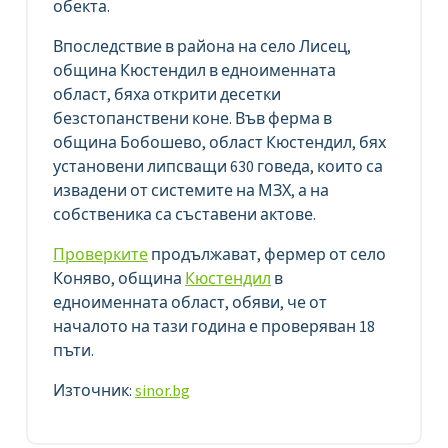
обекта.
Впоследствие в района на село Лисец,
община Кюстендил в едноименната
област, бяха открити десетки
безстопанствени коне. Във ферма в
община Бобошево, област Кюстендил, бях
установени липсващи 630 говеда, които са
извадени от системите на МЗХ, а на
собственика са съставени актове.
Проверките
продължават, фермер от село
Коняво, община
Кюстендил
в
едноименната област, обяви, че от
началото на тази година е проверяван 18
пъти.
Източник:
sinor.bg